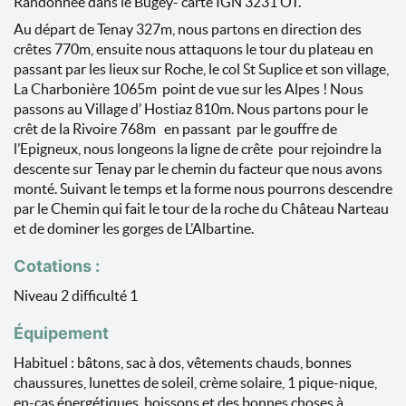
Randonnée dans le Bugey- carte IGN 3231 OT.
Au départ de Tenay 327m, nous partons en direction des
crêtes 770m, ensuite nous attaquons le tour du plateau en
passant par les lieux sur Roche, le col St Suplice et son village,
La Charbonière 1065m point de vue sur les Alpes ! Nous
passons au Village d’ Hostiaz 810m. Nous partons pour le
crêt de la Rivoire 768m en passant par le gouffre de
l’Epigneux, nous longeons la ligne de crête pour rejoindre la
descente sur Tenay par le chemin du facteur que nous avons
monté. Suivant le temps et la forme nous pourrons descendre
par le Chemin qui fait le tour de la roche du Château Narteau
et de dominer les gorges de L’Albartine.
Cotations :
Niveau 2 difficulté 1
Équipement
Habituel : bâtons, sac à dos, vêtements chauds, bonnes
chaussures, lunettes de soleil, crème solaire, 1 pique-nique,
en-cas énergétiques, boissons et des bonnes choses à