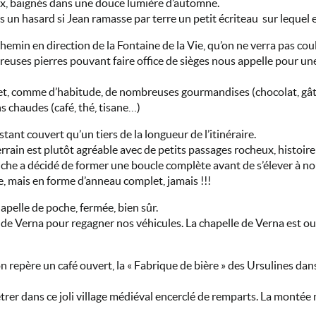
ux, baignés dans une douce lumière d’automne.
pas un hasard si Jean ramasse par terre un petit écriteau sur lequel e
emin en direction de la Fontaine de la Vie, qu’on ne verra pas cou
uses pierres pouvant faire office de sièges nous appelle pour une 
t, comme d’habitude, de nombreuses gourmandises (chocolat, gâte
 chaudes (café, thé, tisane…)
ant couvert qu’un tiers de la longueur de l’itinéraire.
errain est plutôt agréable avec de petits passages rocheux, histoi
nche a décidé de former une boucle complète avant de s’élever à no
e, mais en forme d’anneau complet, jamais !!!
hapelle de poche, fermée, bien sûr.
 de Verna pour regagner nos véhicules. La chapelle de Verna est ouv
 repère un café ouvert, la « Fabrique de bière » des Ursulines dans 
étrer dans ce joli village médiéval encerclé de remparts. La montée 