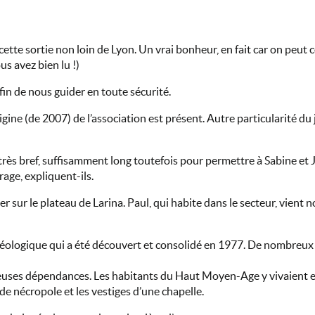
 cette sortie non loin de Lyon. Un vrai bonheur, en fait car on peut
ous avez bien lu !)
 afin de nous guider en toute sécurité.
igine (de 2007) de l’association est présent. Autre particularité d
très bref, suffisamment long toutefois pour permettre à Sabine et Je
age, expliquent-ils.
r sur le plateau de Larina. Paul, qui habite dans le secteur, vient n
héologique qui a été découvert et consolidé en 1977. De nombreux p
euses dépendances. Les habitants du Haut Moyen-Age y vivaient en a
nde nécropole et les vestiges d’une chapelle.