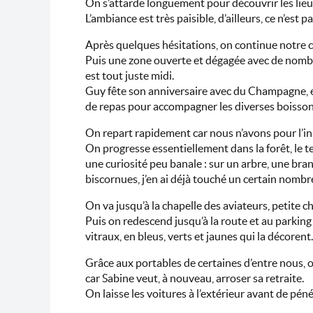
On s’attarde longuement pour découvrir les lie
L’ambiance est très paisible, d’ailleurs, ce n’est 
Après quelques hésitations, on continue notre ch
Puis une zone ouverte et dégagée avec de nombre
est tout juste midi.
Guy fête son anniversaire avec du Champagne, e
de repas pour accompagner les diverses boissons
On repart rapidement car nous n’avons pour l’inst
On progresse essentiellement dans la forêt, le t
une curiosité peu banale : sur un arbre, une bra
biscornues, j’en ai déjà touché un certain nombr
On va jusqu’à la chapelle des aviateurs, petite c
Puis on redescend jusqu’à la route et au parking
vitraux, en bleus, verts et jaunes qui la décorent.
Grâce aux portables de certaines d’entre nous, on
car Sabine veut, à nouveau, arroser sa retraite.
On laisse les voitures à l’extérieur avant de pén