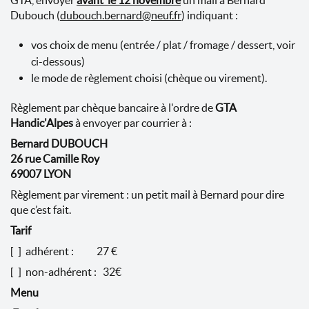
GTA, envoyer
avant le 12 novembre
un mail à Bernard
Dubouch (
dubouch.bernard@neuf.fr
) indiquant :
vos choix de menu (entrée / plat / fromage / dessert, voir
ci-dessous)
le mode de règlement choisi (chèque ou virement).
Règlement par chèque bancaire à l'ordre de
GTA
Handic'Alpes
à envoyer par courrier à :
Bernard DUBOUCH
26 rue Camille Roy
69007 LYON
Règlement par virement : un petit mail à Bernard pour dire
que c’est fait.
Tarif
[ ] adhérent : 27 €
[ ] non-adhérent : 32€
Menu