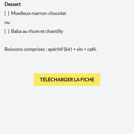
Dessert
[ ] Moelleux marron-chocolat
ou
[ ] Baba au rhum et chantilly
Boissons comprises : apéritif (kir) + vin + café.
TÉLÉCHARGER LA FICHE