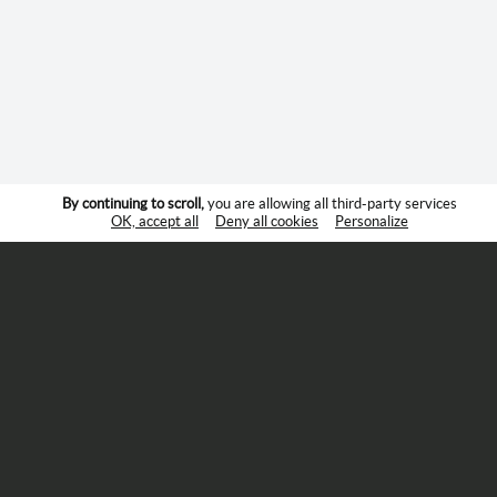
By continuing to scroll,
you are allowing all third-party services
OK, accept all
Deny all cookies
Personalize
Suivez-nous :
Adhésion
Mentions légales
Cookies