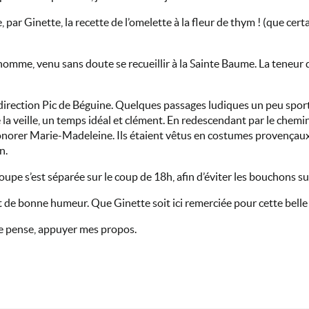
, par Ginette, la recette de l’omelette à la fleur de thym ! (que ce
homme, venu sans doute se recueillir à la Sainte Baume. La teneur
ci direction Pic de Béguine. Quelques passages ludiques un peu spor
ue la veille, un temps idéal et clément. En redescendant par le chem
onorer Marie-Madeleine. Ils étaient vêtus en costumes provençaux
n.
roupe s’est séparée sur le coup de 18h, afin d’éviter les bouchons su
t de bonne humeur. Que Ginette soit ici remerciée pour cette belle 
 je pense, appuyer mes propos.