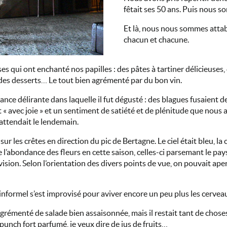
fêtait ses 50 ans. Puis nous s
Et là, nous nous sommes atta
chacun et chacune.
s qui ont enchanté nos papilles : des pâtes à tartiner délicieuses
 des desserts… Le tout bien agrémenté par du bon vin.
iance délirante dans laquelle il fut dégusté : des blagues fusaient d
fut « avec joie » et un sentiment de satiété et de plénitude que no
attendait le lendemain.
r les crêtes en direction du pic de Bertagne. Le ciel était bleu, la
e l’abondance des fleurs en cette saison, celles-ci parsemant le pa
ion. Selon l’orientation des divers points de vue, on pouvait apercev
 informel s’est improvisé pour aviver encore un peu plus les cervea
 agrémenté de salade bien assaisonnée, mais il restait tant de chos
unch fort parfumé, je veux dire de jus de fruits…