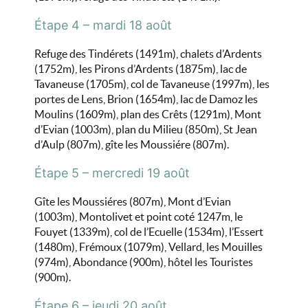
Étape 4 – mardi 18 août
Refuge des Tindérets (1491m), chalets d’Ardents
(1752m), les Pirons d’Ardents (1875m), lac de
Tavaneuse (1705m), col de Tavaneuse (1997m), les
portes de Lens, Brion (1654m), lac de Damoz les
Moulins (1609m), plan des Crêts (1291m), Mont
d’Evian (1003m), plan du Milieu (850m), St Jean
d’Aulp (807m), gîte les Moussiére (807m).
Étape 5 – mercredi 19 août
Gîte les Moussiéres (807m), Mont d’Evian
(1003m), Montolivet et point coté 1247m, le
Fouyet (1339m), col de l’Ecuelle (1534m), l’Essert
(1480m), Frémoux (1079m), Vellard, les Mouilles
(974m), Abondance (900m), hôtel les Touristes
(900m).
Étape 6 – jeudi 20 août