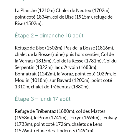
La Planche (1210m) Chalet de Neuteu (1702m),
point coté 1834m, col de Bise (1915m), refuge de
Bise (1502m).
Étape 2 – dimanche 16 août
Refuge de Bise (1502m), Pas de la Bosse (1816m),
chalet de la Bosse (ruine) puis hors sentier, Col de
la Vernaz (1815m), Col de la Resse (1781m), Col du
Serpentin (1822m), lac d’Arvoin (1683m),
Bonnatrait (1242m), la Voraz, point coté 1029m, le
Moulin (1018m), sur Bayard (1200m), point coté
1310m, chalet de Trébentaz (1880m).
Étape 3 – lundi 17 août
Refuge de Trébentaz (1880m), col des Mattes
(1968m), le Pron (1741m), l’Etrye (1694m), Lenlvay
(1733m), point coté 1726m, chalets de Lens
(1576m), refuge des Tindérets (1491m).