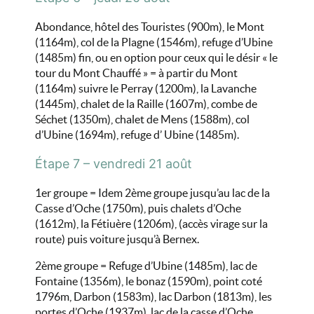
Abondance, hôtel des Touristes (900m), le Mont
(1164m), col de la Plagne (1546m), refuge d’Ubine
(1485m) fin, ou en option pour ceux qui le désir « le
tour du Mont Chauffé » = à partir du Mont
(1164m) suivre le Perray (1200m), la Lavanche
(1445m), chalet de la Raille (1607m), combe de
Séchet (1350m), chalet de Mens (1588m), col
d’Ubine (1694m), refuge d’ Ubine (1485m).
Étape 7 – vendredi 21 août
1er groupe = Idem 2ème groupe jusqu’au lac de la
Casse d’Oche (1750m), puis chalets d’Oche
(1612m), la Fétiuère (1206m), (accès virage sur la
route) puis voiture jusqu’à Bernex.
2ème groupe = Refuge d’Ubine (1485m), lac de
Fontaine (1356m), le bonaz (1590m), point coté
1796m, Darbon (1583m), lac Darbon (1813m), les
portes d’Oche (1937m), lac de la casse d’Oche