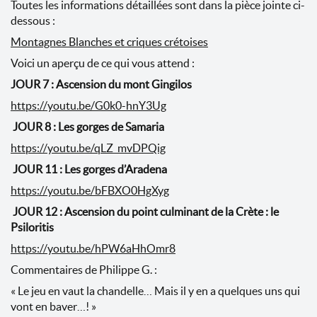
Toutes les informations détaillées sont dans la pièce jointe ci-
dessous :
Montagnes Blanches et criques crétoises
Voici un aperçu de ce qui vous attend :
JOUR 7 :
Ascension du mont Gingilos
https://youtu.be/G0k0-hnY3Ug
JOUR 8 :
Les gorges de Samaria
https://youtu.be/qLZ_mvDPQig
JOUR 11 :
Les gorges d’Aradena
https://youtu.be/bFBXO0HgXyg
JOUR 12 :
Ascension du point culminant de la Crète : le
Psiloritis
https://youtu.be/hPW6aHhOmr8
Commentaires de Philippe G. :
« Le jeu en vaut la chandelle… Mais il y en a quelques uns qui
vont en baver…! »