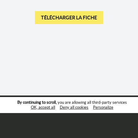
TÉLÉCHARGER LA FICHE
By continuing to scroll,
you are allowing all third-party services
Suivez-nous :
OK, accept all
Deny all cookies
Personalize