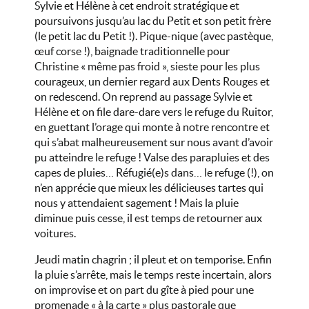
Sylvie et Hélène à cet endroit stratégique et
poursuivons jusqu’au lac du Petit et son petit frère
(le petit lac du Petit !). Pique-nique (avec pastèque,
œuf corse !), baignade traditionnelle pour
Christine « même pas froid », sieste pour les plus
courageux, un dernier regard aux Dents Rouges et
on redescend. On reprend au passage Sylvie et
Hélène et on file dare-dare vers le refuge du Ruitor,
en guettant l’orage qui monte à notre rencontre et
qui s’abat malheureusement sur nous avant d’avoir
pu atteindre le refuge ! Valse des parapluies et des
capes de pluies… Réfugié(e)s dans… le refuge (!), on
n’en apprécie que mieux les délicieuses tartes qui
nous y attendaient sagement ! Mais la pluie
diminue puis cesse, il est temps de retourner aux
voitures.
Jeudi matin chagrin ; il pleut et on temporise. Enfin
la pluie s’arrête, mais le temps reste incertain, alors
on improvise et on part du gîte à pied pour une
promenade « à la carte » plus pastorale que