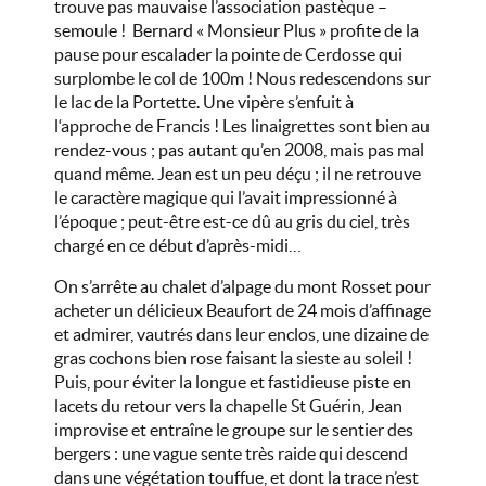
trouve pas mauvaise l’association pastèque –
semoule ! Bernard « Monsieur Plus » profite de la
pause pour escalader la pointe de Cerdosse qui
surplombe le col de 100m ! Nous redescendons sur
le lac de la Portette. Une vipère s’enfuit à
l‘approche de Francis ! Les linaigrettes sont bien au
rendez-vous ; pas autant qu’en 2008, mais pas mal
quand même. Jean est un peu déçu ; il ne retrouve
le caractère magique qui l’avait impressionné à
l’époque ; peut-être est-ce dû au gris du ciel, très
chargé en ce début d’après-midi…
On s’arrête au chalet d’alpage du mont Rosset pour
acheter un délicieux Beaufort de 24 mois d’affinage
et admirer, vautrés dans leur enclos, une dizaine de
gras cochons bien rose faisant la sieste au soleil !
Puis, pour éviter la longue et fastidieuse piste en
lacets du retour vers la chapelle St Guérin, Jean
improvise et entraîne le groupe sur le sentier des
bergers : une vague sente très raide qui descend
dans une végétation touffue, et dont la trace n’est