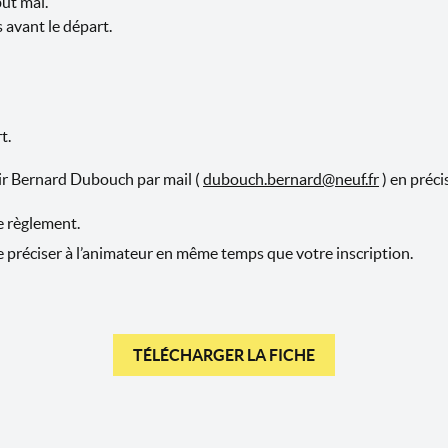
ut mai.
 avant le départ.
t.
nir Bernard Dubouch par mail (
dubouch.bernard@neuf.fr
) en préci
e règlement.
le préciser à l’animateur en même temps que votre inscription.
TÉLÉCHARGER LA FICHE