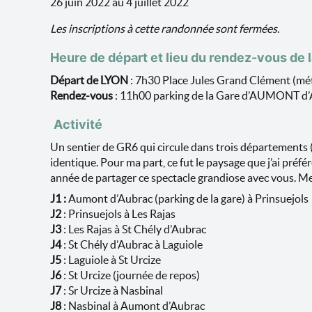
26 juin 2022 au 4 juillet 2022
Les inscriptions à cette randonnée sont fermées.
Heure de départ et lieu du rendez-vous de 
Départ de LYON
: 7h30 Place Jules Grand Clément (métro
Rendez-vous
: 11h00 parking de la Gare d’AUMONT d’AUB
Activité
Un sentier de GR6 qui circule dans trois départements 
identique. Pour ma part, ce fut le paysage que j’ai pr
année de partager ce spectacle grandiose avec vous. Me
J1 :
Aumont d’Aubrac (parking de la gare) à Prinsuejols
J2
: Prinsuejols à Les Rajas
J3
: Les Rajas à St Chély d’Aubrac
J4
: St Chély d’Aubrac à Laguiole
J5
: Laguiole à St Urcize
J6
: St Urcize (journée de repos)
J7
: Sr Urcize à Nasbinal
J8
: Nasbinal à Aumont d’Aubrac