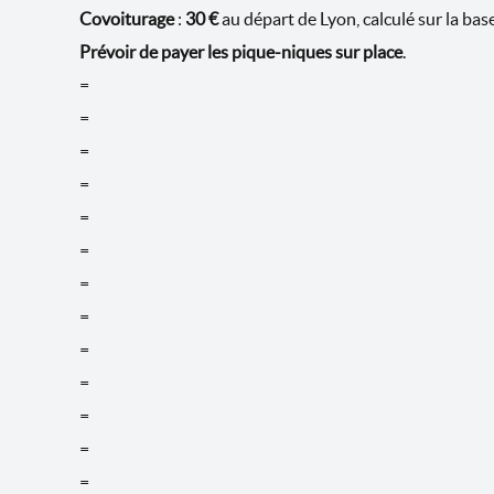
Covoiturage
:
30 €
au départ de Lyon, calculé sur la bas
Prévoir de payer les pique-niques sur place
.
=
=
=
=
=
=
=
=
=
=
=
=
=