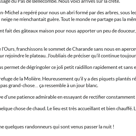
sage du Pas de Bellecombe. Nous voici arrivés sur la crête.
-Michel a repéré pour nous un abri formé par des arbres, sous lequ
s la neige ne m’enchantait guère. Tout le monde ne partage pas la m
t fait des gâteaux maison pour nous apporter un peu de douceur, n
de l’Ours, franchissons le sommet de Charande sans nous en aperce
 rejoindre le plateau. J’oubliais de préciser qu’il continue toujo
s permet de dégringoler ce joli petit raidillon rapidement et sans
refuge de la Molière. Heureusement qu’il y a des piquets plantés ré
pas grand-chose… ça ressemble à un jour blanc.
uve d’une patience admirable en essayant de rectifier constamment 
uelque chose de chaud. Le lieu est très accueillant et bien chauffé.
e quelques randonneurs qui sont venus passer la nuit !