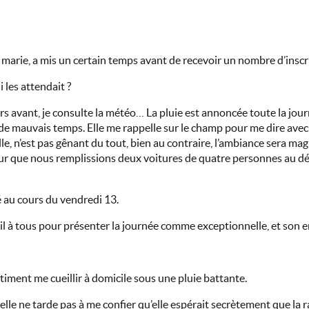
marie, a mis un certain temps avant de recevoir un nombre d’inscrit
 les attendait ?
rs avant, je consulte la météo… La pluie est annoncée toute la jour
 de mauvais temps. Elle me rappelle sur le champ pour me dire avec
lle, n’est pas gênant du tout, bien au contraire, l’ambiance sera mag
our que nous remplissions deux voitures de quatre personnes au dé
é au cours du vendredi 13.
l à tous pour présenter la journée comme exceptionnelle, et son en
iment me cueillir à domicile sous une pluie battante.
 elle ne tarde pas à me confier qu’elle espérait secrètement que la 