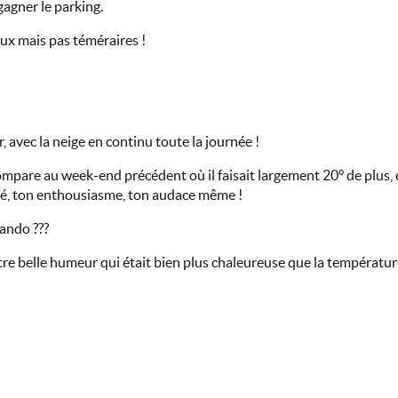
gagner le parking.
eux mais pas téméraires !
ur, avec la neige en continu toute la journée !
mpare au week-end précédent où il faisait largement 20° de plus, en
cité, ton enthousiasme, ton audace même !
rando ???
e belle humeur qui était bien plus chaleureuse que la températu