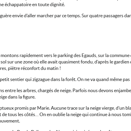
une échappatoire en toute dignité.
it guère envie d’aller marcher par ce temps. Sur quatre passagers d
 et montons rapidement vers le parking des Egauds, sur la commune d
sol sur une zone où elle avait quasiment fondu, d’après le gardien 
s, piètre réconfort du matin !
 petit sentier qui zigzague dans la forêt. On ne va quand même pas 
lons entre les arbres, chargés de neige. Parfois nous devons enjamb
ige dans la figure.
mptueux promis par Marie. Aucune trace sur la neige vierge, d’un bla
t de tous les côtés… On en oublie la neige qui continue à nous tom
mouvement.