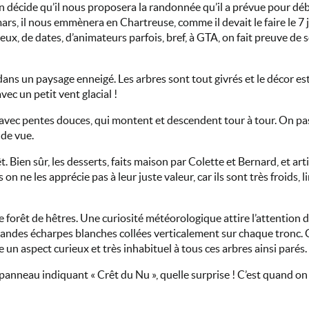
an décide qu’il nous proposera la randonnée qu’il a prévue pour déb
ars, il nous emmènera en Chartreuse, comme il devait le faire le 7 ja
x, de dates, d’animateurs parfois, bref, à GTA, on fait preuve de s
 dans un paysage enneigé. Les arbres sont tout givrés et le décor es
 avec un petit vent glacial !
nt avec pentes douces, qui montent et descendent tour à tour. On pa
 de vue.
rêt. Bien sûr, les desserts, faits maison par Colette et Bernard, et 
ne les apprécie pas à leur juste valeur, car ils sont très froids, li
 forêt de hêtres. Une curiosité météorologique attire l’attention d
 grandes écharpes blanches collées verticalement sur chaque tronc.
 un aspect curieux et très inhabituel à tous ces arbres ainsi parés.
 panneau indiquant « Crêt du Nu », quelle surprise ! C’est quand on 