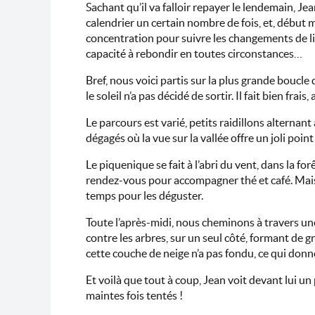
Sachant qu’il va falloir repayer le lendemain, Je
calendrier un certain nombre de fois, et, début m
concentration pour suivre les changements de lieu
capacité à rebondir en toutes circonstances…
Bref, nous voici partis sur la plus grande boucle
le soleil n’a pas décidé de sortir. Il fait bien frais,
Le parcours est varié, petits raidillons alterna
dégagés où la vue sur la vallée offre un joli point
Le piquenique se fait à l’abri du vent, dans la fo
rendez-vous pour accompagner thé et café. Mais on 
temps pour les déguster.
Toute l’après-midi, nous cheminons à travers une
contre les arbres, sur un seul côté, formant de
cette couche de neige n’a pas fondu, ce qui donne
Et voilà que tout à coup, Jean voit devant lui un
maintes fois tentés !