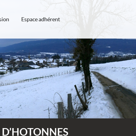
sion
Espace adhérent
S D’HOTONNES