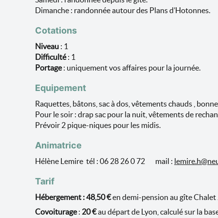
Dimanche : randonnée autour des Plans d’Hotonnes.
Cotations
Niveau
: 1
Difficulté
: 1
Portage
: uniquement vos affaires pour la journée.
Equipement
Raquettes, bâtons, sac à dos, vêtements chauds , bonne
Pour le soir : drap sac pour la nuit, vêtements de rechang
Prévoir 2 pique-niques pour les midis.
Animatrice
Hélène Lemire tél : 06 28 26 0 72 mail :
lemire.h@neu
Tarif
Hébergement : 48,50 €
en demi-pension au gîte Chal
Covoiturage
:
20 €
au départ de Lyon, calculé sur la bas