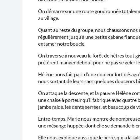
On démarre sur une route goudronnée totalement 
au village.
Quant au reste du groupe, nous chaussons nos r
régulièrement jusqu’à une petite cabane flanqué
entamer notre boucle.
On traverse à nouveau la forêt de hêtres tout gi
préfèrent manger debout pour ne pas se geler les
Hélène nous fait part d’une douleur fort désagr
nous sortant de leurs sacs quelques douceurs bi
On attaque la descente, et la pauvre Hélène comm
une chaise à porteur qu’il fabrique avec quatre 
jambe raide, les dents serrées, et beaucoup de v
Entre-temps, Marie nous montre de nombreuses tr
une mésange huppée, dont elle se demande bien ce 
Elle nous explique aussi que le lierre, qui a la sa