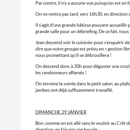
Par contre, il n’y a aucune vue puisqu’on est en f
On ne rentre pas tard, vers 16h30, en direction d
Il s’agit d’une grande bâtisse pouvant accueillir
grande salle pour un débriefing. De ce fait, no
Jean descend voir le cuisinier pour s’enquérir de l
dire que notre groupe est prévu en « gestion libre »
nous promettant qu’il se débrouillera !
On descend donc à 20h pour déguster une croziflet
les randonneurs affamés !
On termine la soirée dans le petit salon, au pl
jambes ont déjà suffisamment travaillé.
DIMANCHE 29 JANVIER
Bon, comme on est allé sans le vouloir au Crêt du
direction, en faisant une boucle.