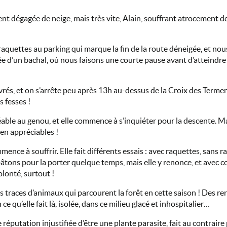
dégagée de neige, mais très vite, Alain, souffrant atrocement de 
aquettes au parking qui marque la fin de la route déneigée, et no
e d’un bachal, où nous faisons une courte pause avant d’atteindr
vrés, et on s’arrête peu après 13h au-dessus de la Croix des Terment
 fesses !
éable au genou, et elle commence à s’inquiéter pour la descente. M
en appréciables !
ence à souffrir. Elle fait différents essais : avec raquettes, sans
bâtons pour la porter quelque temps, mais elle y renonce, et avec 
olonté, surtout !
aces d’animaux qui parcourent la forêt en cette saison ! Des renar
qu’elle fait là, isolée, dans ce milieu glacé et inhospitalier…
le réputation injustifiée d’être une plante parasite, fait au contrair