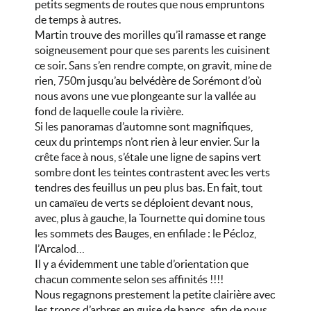
petits segments de routes que nous empruntons
de temps à autres.
Martin trouve des morilles qu’il ramasse et range
soigneusement pour que ses parents les cuisinent
ce soir. Sans s’en rendre compte, on gravit, mine de
rien, 750m jusqu’au belvédère de Sorémont d’où
nous avons une vue plongeante sur la vallée au
fond de laquelle coule la rivière.
Si les panoramas d’automne sont magnifiques,
ceux du printemps n’ont rien à leur envier. Sur la
crête face à nous, s’étale une ligne de sapins vert
sombre dont les teintes contrastent avec les verts
tendres des feuillus un peu plus bas. En fait, tout
un camaïeu de verts se déploient devant nous,
avec, plus à gauche, la Tournette qui domine tous
les sommets des Bauges, en enfilade : le Pécloz,
l’Arcalod…
Il y a évidemment une table d’orientation que
chacun commente selon ses affinités !!!!
Nous regagnons prestement la petite clairière avec
les troncs d’arbres en guise de bancs, afin de nous